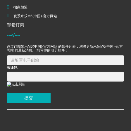
招商加盟
联系米乐M6(中国)-官方网站
邮箱订阅
通过订阅米乐M6(中国)-官方网站 的邮件列表，您将更新米乐M6(中国)-官方
网站 的最新消息。 填写你的电子邮件：
验证码:
提交