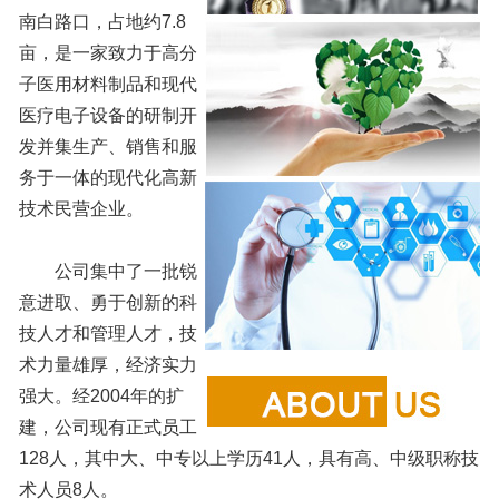
南白路口，占地约7.8
亩，是一家致力于高分
子医用材料制品和现代
医疗电子设备的研制开
发并集生产、销售和服
务于一体的现代化高新
技术民营企业。
公司集中了一批锐
意进取、勇于创新的科
技人才和管理人才，技
术力量雄厚，经济实力
强大。经2004年的扩
建，公司现有正式员工
128人，其中大、中专以上学历41人，具有高、中级职称技
术人员8人。