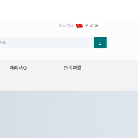
语言选择:
新闻动态
招商加盟