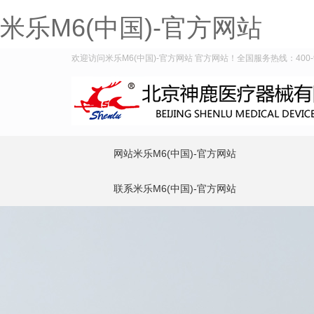
米乐M6(中国)-官方网站
欢迎访问米乐M6(中国)-官方网站 官方网站！全国服务热线：400-99
网站米乐M6(中国)-官方网站
联系米乐M6(中国)-官方网站